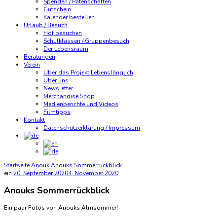
Spenden / Patenschaften
Gutschein
Kalender bestellen
Urlaub / Besuch
Hof besuchen
Schulklassen / Gruppenbesuch
Der Lebensraum
Beratungen
Verein
Über das Projekt Lebenslänglich
Über uns
Newsletter
Merchandise Shop
Medienberichte und Videos
Filmtipps
Kontakt
Datenschutzerklärung / Impressum
Startseite
Anouk
Anouks Sommerrückblick
ein
20. September 2020
4. November 2020
Anouks Sommerrückblick
Ein paar Fotos von Anouks Almsommer!