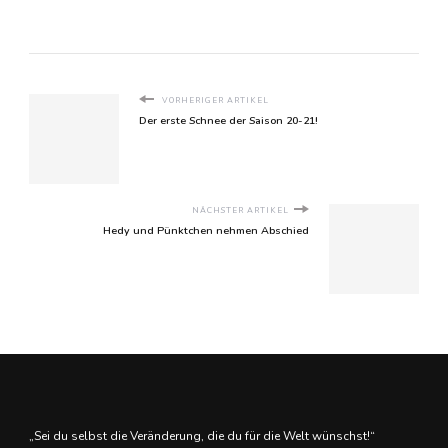
VORHERIGER ARTIKEL
Der erste Schnee der Saison 20-21!
NÄCHSTER ARTIKEL
Hedy und Pünktchen nehmen Abschied
„Sei du selbst die Veränderung, die du für die Welt wünschst!“