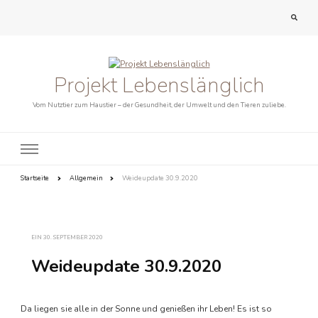
Projekt Lebenslänglich
Vom Nutztier zum Haustier – der Gesundheit, der Umwelt und den Tieren zuliebe.
Startseite
Allgemein
Weideupdate 30.9.2020
EIN
30. SEPTEMBER 2020
Weideupdate 30.9.2020
Da liegen sie alle in der Sonne und genießen ihr Leben! Es ist so