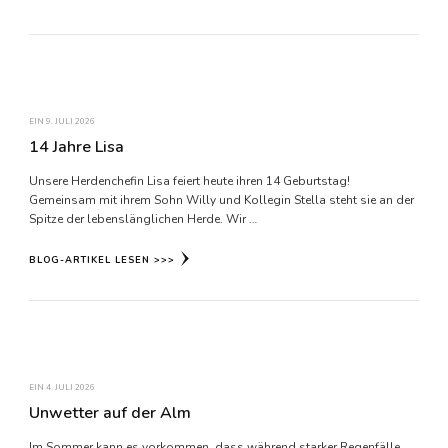
EIN
9. JULI 2026
14 Jahre Lisa
Unsere Herdenchefin Lisa feiert heute ihren 14 Geburtstag!
Gemeinsam mit ihrem Sohn Willy und Kollegin Stella steht sie an der
Spitze der lebenslänglichen Herde. Wir …
BLOG-ARTIKEL LESEN >>>
EIN
4. JULI 2026
Unwetter auf der Alm
Im Sommer kann es vorkommen, dass während starker Regenfälle