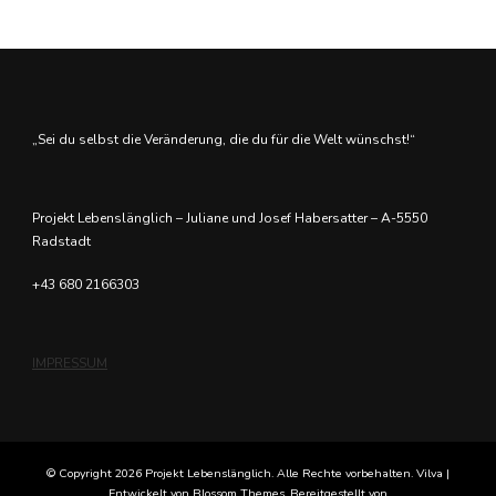
„Sei du selbst die Veränderung, die du für die Welt wünschst!“
Projekt Lebenslänglich – Juliane und Josef Habersatter – A-5550
Radstadt
+43 680 2166303
IMPRESSUM
© Copyright 2026
Projekt Lebenslänglich
. Alle Rechte vorbehalten. Vilva |
Entwickelt von
Blossom Themes
. Bereitgestellt von