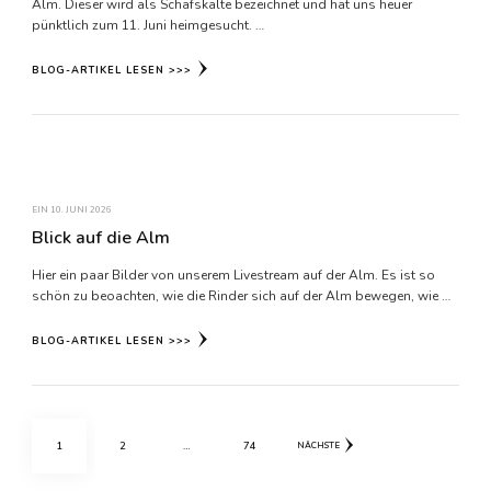
Alm. Dieser wird als Schafskälte bezeichnet und hat uns heuer
pünktlich zum 11. Juni heimgesucht. …
BLOG-ARTIKEL LESEN >>>
EIN
10. JUNI 2026
Blick auf die Alm
Hier ein paar Bilder von unserem Livestream auf der Alm. Es ist so
schön zu beoachten, wie die Rinder sich auf der Alm bewegen, wie …
BLOG-ARTIKEL LESEN >>>
Beitragsnavigation
SEITE
SEITE
SEITE
1
2
…
74
NÄCHSTE