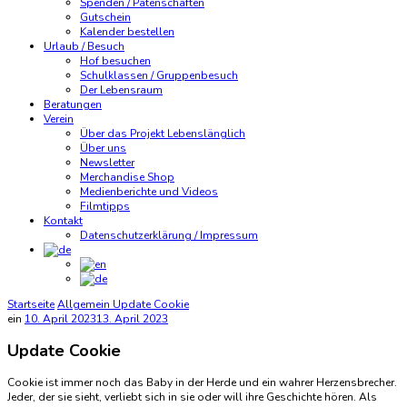
Spenden / Patenschaften
Gutschein
Kalender bestellen
Urlaub / Besuch
Hof besuchen
Schulklassen / Gruppenbesuch
Der Lebensraum
Beratungen
Verein
Über das Projekt Lebenslänglich
Über uns
Newsletter
Merchandise Shop
Medienberichte und Videos
Filmtipps
Kontakt
Datenschutzerklärung / Impressum
Startseite
Allgemein
Update Cookie
ein
10. April 2023
13. April 2023
Update Cookie
Cookie ist immer noch das Baby in der Herde und ein wahrer Herzensbrecher.
Jeder, der sie sieht, verliebt sich in sie oder will ihre Geschichte hören. Als