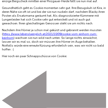
einzige Bergscheck inmitten einer Pinzgauer-Herde fällt sie nun mal auf.
Gesundheitlich geht es Cookie momentan sehr gut. Ihre Bezugskuh ist Kira, in
deren Nähe sie oft ist und bei der sie nun nuckeln darf, nachdem Blacky ihren
Posten als Ersatzmama geräumt hat. Als diagnostizierter Kümmerer mit
Lungenleiden hat sich Cookie sehr gut entwickelt und ist auch gut
gewachsen. Ihren gleichaltrigen Genossen steht sie um nichts nach.
Nachdem ihre Hörner ja schon mal gekürzt und gebrannt werden mussten
(
https://www.lebenslaenglich.at/2021/10/09/cookie-vom-einhorn-zum-
keinhorn
) wachsen sie nun wild nach unten. So lange nichts einwächst,
lassen wir es mal so, doch wir müssen ihre Hörner im Auge behalten.
Notfalls würde eine erneute Kürzung erforderlich sein, was wir nicht so bald
hoffen : (
Hier noch ein paar Schnappschüsse von Cookie: