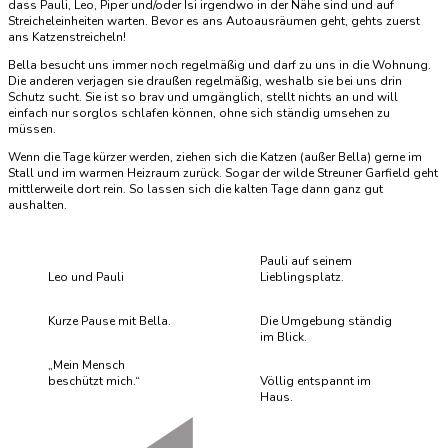
dass Pauli, Leo, Piper und/oder Isi irgendwo in der Nähe sind und auf
Streicheleinheiten warten. Bevor es ans Autoausräumen geht, gehts zuerst
ans Katzenstreicheln!
Bella besucht uns immer noch regelmäßig und darf zu uns in die Wohnung.
Die anderen verjagen sie draußen regelmäßig, weshalb sie bei uns drin
Schutz sucht. Sie ist so brav und umgänglich, stellt nichts an und will
einfach nur sorglos schlafen können, ohne sich ständig umsehen zu
müssen.
Wenn die Tage kürzer werden, ziehen sich die Katzen (außer Bella) gerne im
Stall und im warmen Heizraum zurück. Sogar der wilde Streuner Garfield geht
mittlerweile dort rein. So lassen sich die kalten Tage dann ganz gut
aushalten.
Pauli auf seinem
Leo und Pauli
Lieblingsplatz.
Kurze Pause mit Bella.
Die Umgebung ständig
im Blick.
„Mein Mensch
beschützt mich.“
Völlig entspannt im
Haus.