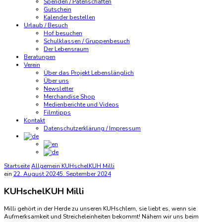
Spenden / Patenschaften
Gutschein
Kalender bestellen
Urlaub / Besuch
Hof besuchen
Schulklassen / Gruppenbesuch
Der Lebensraum
Beratungen
Verein
Über das Projekt Lebenslänglich
Über uns
Newsletter
Merchandise Shop
Medienberichte und Videos
Filmtipps
Kontakt
Datenschutzerklärung / Impressum
Startseite
Allgemein
KUHschelKUH Milli
ein
22. August 2024
5. September 2024
KUHschelKUH Milli
Milli gehört in der Herde zu unseren KUHschlern, sie liebt es, wenn sie
Aufmerksamkeit und Streicheleinheiten bekommt! Nähern wir uns beim