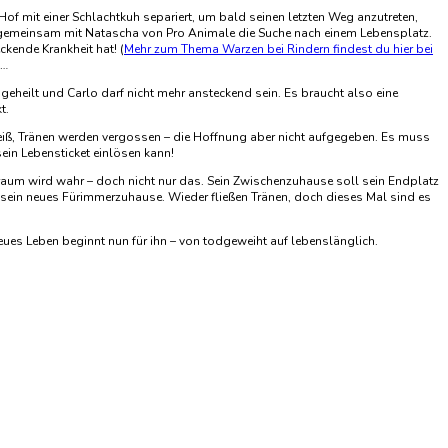
Hof mit einer Schlachtkuh separiert, um bald seinen letzten Weg anzutreten,
nn gemeinsam mit Natascha von Pro Animale die Suche nach einem Lebensplatz.
ckende Krankheit hat! (
Mehr zum Thema Warzen bei Rindern findest du hier bei
 …
geheilt und Carlo darf nicht mehr ansteckend sein. Es braucht also eine
t.
heiß, Tränen werden vergossen – die Hoffnung aber nicht aufgegeben. Es muss
sein Lebensticket einlösen kann!
 Traum wird wahr – doch nicht nur das. Sein Zwischenzuhause soll sein Endplatz
 sein neues Fürimmerzuhause. Wieder fließen Tränen, doch dieses Mal sind es
eues Leben beginnt nun für ihn – von todgeweiht auf lebenslänglich.