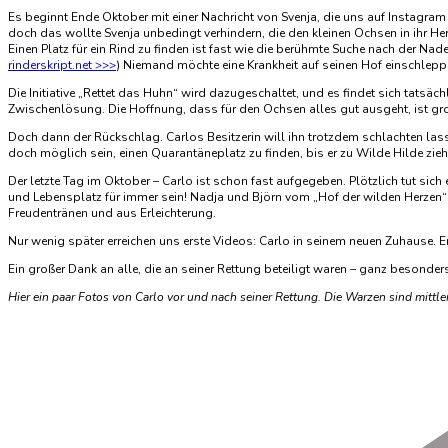
Es beginnt Ende Oktober mit einer Nachricht von Svenja, die uns auf Instagram 
doch das wollte Svenja unbedingt verhindern, die den kleinen Ochsen in ihr H
Einen Platz für ein Rind zu finden ist fast wie die berühmte Suche nach der Na
rinderskript.net >>>
) Niemand möchte eine Krankheit auf seinen Hof einschlepp
Die Initiative „Rettet das Huhn“ wird dazugeschaltet, und es findet sich tatsä
Zwischenlösung. Die Hoffnung, dass für den Ochsen alles gut ausgeht, ist gro
Doch dann der Rückschlag. Carlos Besitzerin will ihn trotzdem schlachten las
doch möglich sein, einen Quarantäneplatz zu finden, bis er zu Wilde Hilde ziehe
Der letzte Tag im Oktober – Carlo ist schon fast aufgegeben. Plötzlich tut si
und Lebensplatz für immer sein! Nadja und Björn vom „Hof der wilden Herzen“
Freudentränen und aus Erleichterung.
Nur wenig später erreichen uns erste Videos: Carlo in seinem neuen Zuhause. E
Ein großer Dank an alle, die an seiner Rettung beteiligt waren – ganz besond
Hier ein paar Fotos von Carlo vor und nach seiner Rettung. Die Warzen sind mittl