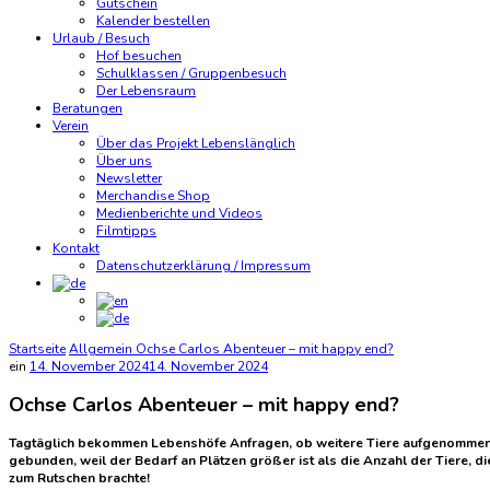
Gutschein
Kalender bestellen
Urlaub / Besuch
Hof besuchen
Schulklassen / Gruppenbesuch
Der Lebensraum
Beratungen
Verein
Über das Projekt Lebenslänglich
Über uns
Newsletter
Merchandise Shop
Medienberichte und Videos
Filmtipps
Kontakt
Datenschutzerklärung / Impressum
Startseite
Allgemein
Ochse Carlos Abenteuer – mit happy end?
ein
14. November 2024
14. November 2024
Ochse Carlos Abenteuer – mit happy end?
Tagtäglich bekommen Lebenshöfe Anfragen, ob weitere Tiere aufgenommen w
gebunden, weil der Bedarf an Plätzen größer ist als die Anzahl der Tiere, die
zum Rutschen brachte!