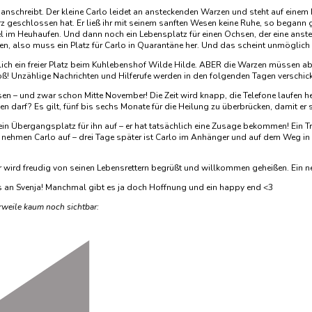
anschreibt. Der kleine Carlo leidet an ansteckenden Warzen und steht auf einem 
erz geschlossen hat. Er ließ ihr mit seinem sanften Wesen keine Ruhe, so bega
del im Heuhaufen. Und dann noch ein Lebensplatz für einen Ochsen, der eine anste
en, also muss ein Platz für Carlo in Quarantäne her. Und das scheint unmöglich
chlich ein freier Platz beim Kuhlebenshof Wilde Hilde. ABER die Warzen müssen ab
ß! Unzählige Nachrichten und Hilferufe werden in den folgenden Tagen verschick
sen – und zwar schon Mitte November! Die Zeit wird knapp, die Telefone laufen 
n darf? Es gilt, fünf bis sechs Monate für die Heilung zu überbrücken, damit er 
ch ein Übergangsplatz für ihn auf – er hat tatsächlich eine Zusage bekommen! Ein
 nehmen Carlo auf – drei Tage später ist Carlo im Anhänger und auf dem Weg in
r wird freudig von seinen Lebensrettern begrüßt und willkommen geheißen. Ein n
ers an Svenja! Manchmal gibt es ja doch Hoffnung und ein happy end <3
erweile kaum noch sichtbar: