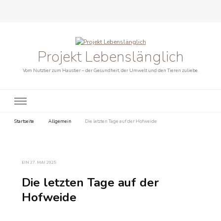
Projekt Lebenslänglich
Vom Nutztier zum Haustier – der Gesundheit, der Umwelt und den Tieren zuliebe.
Startseite
Allgemein
Die letzten Tage auf der Hofweide
EIN
27. MAI 2025
Die letzten Tage auf der
Hofweide