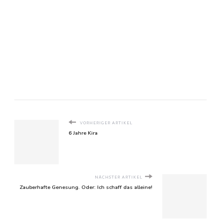
VORHERIGER ARTIKEL
6 Jahre Kira
NÄCHSTER ARTIKEL
Zauberhafte Genesung. Oder: Ich schaff das alleine!