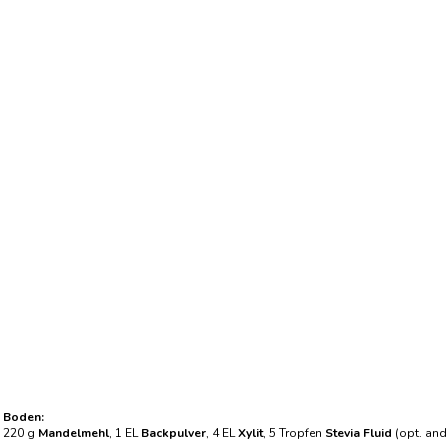
Boden:
220 g
Mandelmehl
, 1 EL
Backpulver
, 4 EL
Xylit
, 5 Tropfen
Stevia Fluid
(opt. and