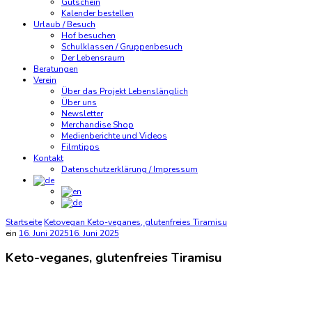
Gutschein
Kalender bestellen
Urlaub / Besuch
Hof besuchen
Schulklassen / Gruppenbesuch
Der Lebensraum
Beratungen
Verein
Über das Projekt Lebenslänglich
Über uns
Newsletter
Merchandise Shop
Medienberichte und Videos
Filmtipps
Kontakt
Datenschutzerklärung / Impressum
Startseite
Ketovegan
Keto-veganes, glutenfreies Tiramisu
ein
16. Juni 2025
16. Juni 2025
Keto-veganes, glutenfreies Tiramisu