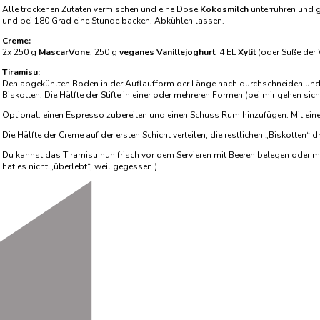
Alle trockenen Zutaten vermischen und eine Dose
Kokosmilch
unterrühren und g
und bei 180 Grad eine Stunde backen. Abkühlen lassen.
Creme:
2x 250 g
MascarVone
, 250 g
veganes Vanillejoghurt
, 4 EL
Xylit
(oder Süße der 
Tiramisu:
Den abgekühlten Boden in der Auflaufform der Länge nach durchschneiden und in d
Biskotten. Die Hälfte der Stifte in einer oder mehreren Formen (bei mir gehen sic
Optional: einen Espresso zubereiten und einen Schuss Rum hinzufügen. Mit einem 
Die Hälfte der Creme auf der ersten Schicht verteilen, die restlichen „Biskotten“
Du kannst das Tiramisu nun frisch vor dem Servieren mit Beeren belegen oder mi
hat es nicht „überlebt“, weil gegessen.)