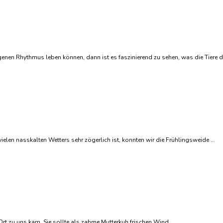
genen Rhythmus leben können, dann ist es faszinierend zu sehen, was die Tiere 
ielen nasskalten Wetters sehr zögerlich ist, konnten wir die Frühlingsweide …
 Ort zu uns kam. Sie sollte als zahme Mutterkuh frischen Wind …