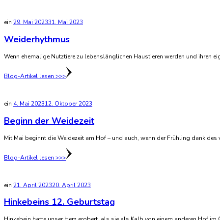
ein
29. Mai 2023
31. Mai 2023
Weiderhythmus
Wenn ehemalige Nutztiere zu lebenslänglichen Haustieren werden und ihren ei
Blog-Artikel lesen >>>
ein
4. Mai 2023
12. Oktober 2023
Beginn der Weidezeit
Mit Mai beginnt die Weidezeit am Hof – und auch, wenn der Frühling dank des v
Blog-Artikel lesen >>>
ein
21. April 2023
20. April 2023
Hinkebeins 12. Geburtstag
Hinkebein hatte unser Herz erobert, als sie als Kalb von einem anderen Hof im