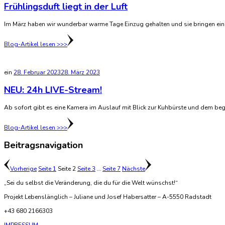
Frühlingsduft liegt in der Luft
Im März haben wir wunderbar warme Tage Einzug gehalten und sie bringen ein
Blog-Artikel lesen >>>
ein
28. Februar 2023
28. März 2023
NEU: 24h LIVE-Stream!
Ab sofort gibt es eine Kamera im Auslauf mit Blick zur Kuhbürste und dem bege
Blog-Artikel lesen >>>
Beitragsnavigation
Vorherige
Seite
1
Seite
2
Seite
3
…
Seite
7
Nächste
„Sei du selbst die Veränderung, die du für die Welt wünschst!“
Projekt Lebenslänglich – Juliane und Josef Habersatter – A-5550 Radstadt
+43 680 2166303
IMPRESSUM