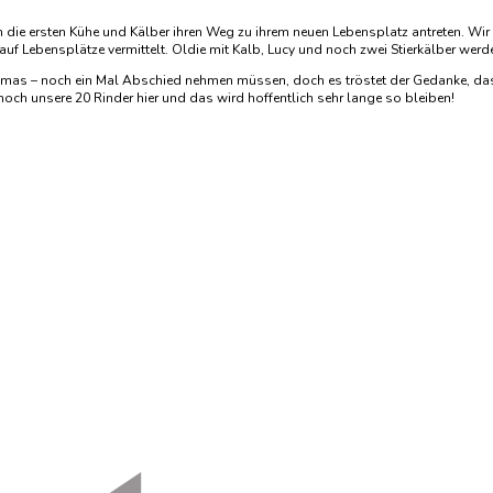
ie ersten Kühe und Kälber ihren Weg zu ihrem neuen Lebensplatz antreten. Wir k
 Lebensplätze vermittelt. Oldie mit Kalb, Lucy und noch zwei Stierkälber werden
amas – noch ein Mal Abschied nehmen müssen, doch es tröstet der Gedanke, das
 noch unsere 20 Rinder hier und das wird hoffentlich sehr lange so bleiben!