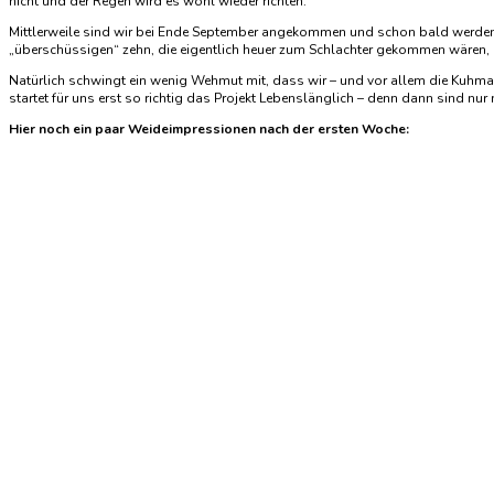
nicht und der Regen wird es wohl wieder richten.
Mittlerweile sind wir bei Ende September angekommen und schon bald werden d
„überschüssigen“ zehn, die eigentlich heuer zum Schlachter gekommen wären, auf
Natürlich schwingt ein wenig Wehmut mit, dass wir – und vor allem die Kuhm
startet für uns erst so richtig das Projekt Lebenslänglich – denn dann sind nur
Hier noch ein paar Weideimpressionen nach der ersten Woche: