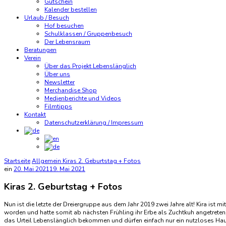
Gutschein
Kalender bestellen
Urlaub / Besuch
Hof besuchen
Schulklassen / Gruppenbesuch
Der Lebensraum
Beratungen
Verein
Über das Projekt Lebenslänglich
Über uns
Newsletter
Merchandise Shop
Medienberichte und Videos
Filmtipps
Kontakt
Datenschutzerklärung / Impressum
Startseite
Allgemein
Kiras 2. Geburtstag + Fotos
ein
20. Mai 2021
19. Mai 2021
Kiras 2. Geburtstag + Fotos
Nun ist die letzte der Dreiergruppe aus dem Jahr 2019 zwei Jahre alt! Kira ist
worden und hatte somit ab nächsten Frühling ihr Erbe als Zuchtkuh angetreten,
das Urteil Lebenslänglich bekommen und dürfen einfach nur ein nutzloses Haus