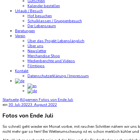
Gutschein
Kalender bestellen
Urlaub / Besuch
Hof besuchen
Schulklassen / Gruppenbesuch
Der Lebensraum
Beratungen
Verein
Über das Projekt Lebenslänglich
Über uns
Newsletter
Merchandise Shop
Medienberichte und Videos
Filmtipps
Kontakt
Datenschutzerklärung / Impressum
Startseite
Allgemein
Fotos von Ende Juli
ein
30. Juli 2022
3. August 2022
Fotos von Ende Juli
So schnell geht wieder ein Monat vorbei, mit raschen Schritten nähern wir uns
nicht mehr gar so fern! Bei Wetterumschwung ist es schon merklich kühler und 