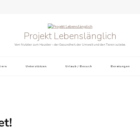
Projekt Lebenslänglich
Vom Nutztier zum Haustier – der Gesundheit, der Umwelt und den Tieren zuliebe.
iere
Unterstützen
Urlaub / Besuch
Beratungen
et!