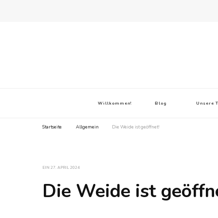
Willkommen!
Blog
Unsere T
Startseite
Allgemein
Die Weide ist geöffnet!
EIN
27. APRIL 2024
Die Weide ist geöffn