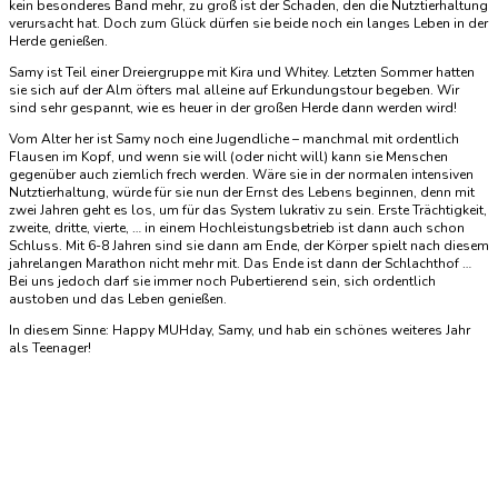
kein besonderes Band mehr, zu groß ist der Schaden, den die Nutztierhaltung
verursacht hat. Doch zum Glück dürfen sie beide noch ein langes Leben in der
Herde genießen.
Samy ist Teil einer Dreiergruppe mit Kira und Whitey. Letzten Sommer hatten
sie sich auf der Alm öfters mal alleine auf Erkundungstour begeben. Wir
sind sehr gespannt, wie es heuer in der großen Herde dann werden wird!
Vom Alter her ist Samy noch eine Jugendliche – manchmal mit ordentlich
Flausen im Kopf, und wenn sie will (oder nicht will) kann sie Menschen
gegenüber auch ziemlich frech werden. Wäre sie in der normalen intensiven
Nutztierhaltung, würde für sie nun der Ernst des Lebens beginnen, denn mit
zwei Jahren geht es los, um für das System lukrativ zu sein. Erste Trächtigkeit,
zweite, dritte, vierte, … in einem Hochleistungsbetrieb ist dann auch schon
Schluss. Mit 6-8 Jahren sind sie dann am Ende, der Körper spielt nach diesem
jahrelangen Marathon nicht mehr mit. Das Ende ist dann der Schlachthof …
Bei uns jedoch darf sie immer noch Pubertierend sein, sich ordentlich
austoben und das Leben genießen.
In diesem Sinne: Happy MUHday, Samy, und hab ein schönes weiteres Jahr
als Teenager!