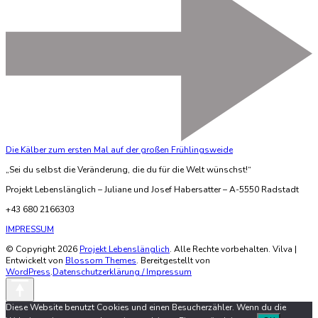
Die Kälber zum ersten Mal auf der großen Frühlingsweide
„Sei du selbst die Veränderung, die du für die Welt wünschst!“
Projekt Lebenslänglich – Juliane und Josef Habersatter – A-5550 Radstadt
+43 680 2166303
IMPRESSUM
© Copyright 2026
Projekt Lebenslänglich
. Alle Rechte vorbehalten. Vilva |
Entwickelt von
Blossom Themes
. Bereitgestellt von
WordPress
.
Datenschutzerklärung / Impressum
Diese Website benutzt Cookies und einen Besucherzähler. Wenn du die