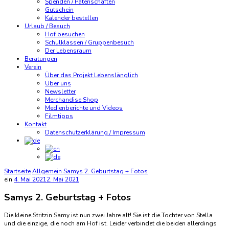
Spenden / Patenschaften
Gutschein
Kalender bestellen
Urlaub / Besuch
Hof besuchen
Schulklassen / Gruppenbesuch
Der Lebensraum
Beratungen
Verein
Über das Projekt Lebenslänglich
Über uns
Newsletter
Merchandise Shop
Medienberichte und Videos
Filmtipps
Kontakt
Datenschutzerklärung / Impressum
Startseite
Allgemein
Samys 2. Geburtstag + Fotos
ein
4. Mai 2021
2. Mai 2021
Samys 2. Geburtstag + Fotos
Die kleine Stritzin Samy ist nun zwei Jahre alt! Sie ist die Tochter von Stella
und die einzige, die noch am Hof ist. Leider verbindet die beiden allerdings