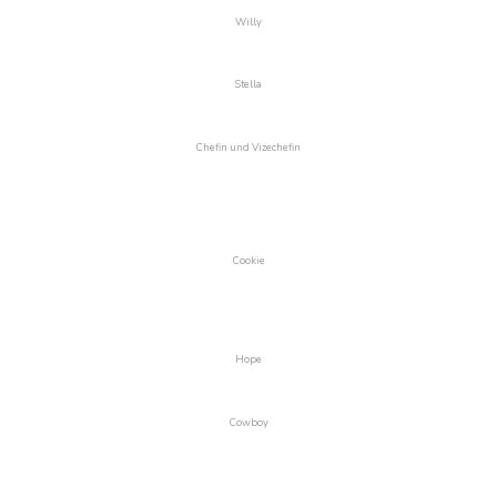
Willy
Stella
Chefin und Vizechefin
Cookie
Hope
Cowboy