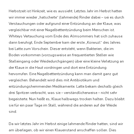
Herbstzeit ist Hinkzeit, wie es aussieht. Letztes Jahr im Herbst hatten
wir immer wieder „hatscherte“ (lahmende) Rinder dabei – sei es durch
Verstauchungen oder aufgrund einer Entzündung an der Klaue, was
vergleichbar mit einer Nagelbettentzündung beim Menschen ist.
Whiteys Vertauchung vom Ende des Almsommers hat sich zuhause
dann beruhigt, Ende September kam der erste „Koiwuzl“ des Jahres
bei Latte zum Vorschein. Dieser entsteht, wenn Bakterien, die im
Boden vorkommen (vorzugsweise an frequentierten Stellen wie
Stalleingang oder Weidedurchgängen) über eine kleine Verletzung an
der Klaue in die Haut vordringen und dort eine Entzündung
hervorrufen. Eine Nagelbettentzündung kann man damit ganz gut
vergleichen. Behandelt wird dies mit Antibiotikum und
entzündungshemmenden Medikamente. Latte bekam deshalb gleich
drei Spritzen verbracht, was sie – verständlicherweise – nicht sehr
begeisterte. Nun heißt es, Klaue halbwegs trocken halten. Dazu bleibt
sie für ein paar Tage im Stall, während die anderen auf der Weide
sind.
Da wir letztes Jahr im Herbst einige lahmende Rinder hatten, sind wir
am überlegen, ob wir einen Klauenstand anschaffen sollen. Dies