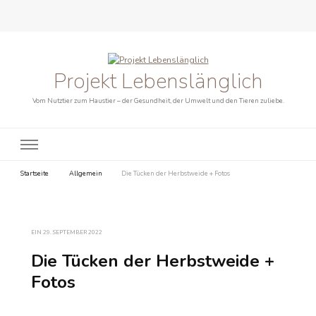
Projekt Lebenslänglich
Vom Nutztier zum Haustier – der Gesundheit, der Umwelt und den Tieren zuliebe.
Startseite
Allgemein
Die Tücken der Herbstweide + Fotos
EIN
29. SEPTEMBER 2022
Die Tücken der Herbstweide +
Fotos