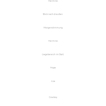
Hermine
Blick nach draußen.
Morgenstimmung
Hermine
Liegebereich im Stall.
Hope
Lisa
Cowboy