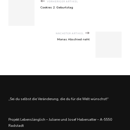
VORHERIGER ARTIKEL
Cookies 2. Geburtstag
NÄCHSTER ARTIKEL
Monas Abschied naht
„Sei du selbst die Veränderung, die du für die Welt wünschst!“
Projekt Lebenslänglich – Juliane und Josef Habersatter – A-5550
Radstadt