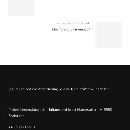
NÄCHSTER ARTIKEL
Modifizierung im Auslauf
„Sei du selbst die Veränderung, die du für die Welt wünschst!“
Projekt Lebenslänglich – Juliane und Josef Habersatter – A-5550
Radstadt
+43 680 2166303