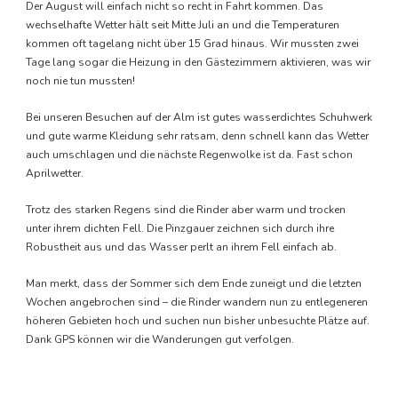
Der August will einfach nicht so recht in Fahrt kommen. Das
wechselhafte Wetter hält seit Mitte Juli an und die Temperaturen
kommen oft tagelang nicht über 15 Grad hinaus. Wir mussten zwei
Tage lang sogar die Heizung in den Gästezimmern aktivieren, was wir
noch nie tun mussten!
Bei unseren Besuchen auf der Alm ist gutes wasserdichtes Schuhwerk
und gute warme Kleidung sehr ratsam, denn schnell kann das Wetter
auch umschlagen und die nächste Regenwolke ist da. Fast schon
Aprilwetter.
Trotz des starken Regens sind die Rinder aber warm und trocken
unter ihrem dichten Fell. Die Pinzgauer zeichnen sich durch ihre
Robustheit aus und das Wasser perlt an ihrem Fell einfach ab.
Man merkt, dass der Sommer sich dem Ende zuneigt und die letzten
Wochen angebrochen sind – die Rinder wandern nun zu entlegeneren
höheren Gebieten hoch und suchen nun bisher unbesuchte Plätze auf.
Dank GPS können wir die Wanderungen gut verfolgen.