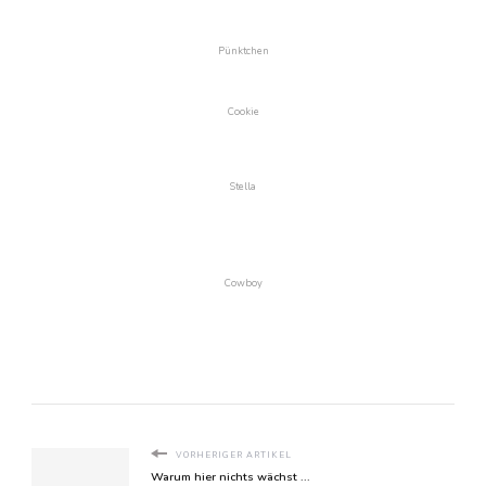
Pünktchen
Cookie
Stella
Cowboy
VORHERIGER ARTIKEL
Warum hier nichts wächst ...